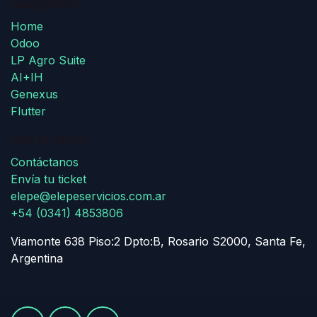
Navigation
Home
Odoo
LP Agro Suite
AI+IH
Genexus
Flutter
Get in touch
Contáctanos
Envía tu ticket
elepe@elepeservicios.com.ar
+54 (0341) 4853806
Viamonte 638 Piso:2 Dpto:B, Rosario S2000, Santa Fe,
Argentina