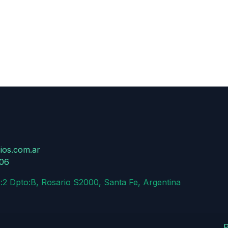
ios.com.ar
806
:2 Dpto:B, Rosario S2000, Santa Fe, Argentina
P