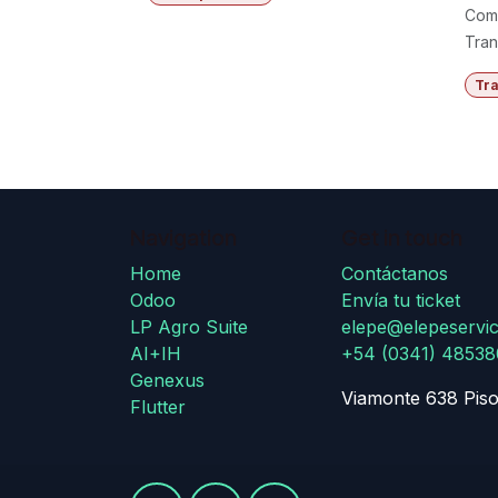
Comp
Tran
Tra
Navigation
Get in touch
Home
Contáctanos
Odoo
Envía tu ticket
LP Agro Suite
elepe@elepeservic
AI+IH
+54 (0341) 4853
Genexus
Viamonte 638 Piso
Flutter