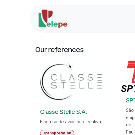
Skip to Content
Home
Solutions
Our references
SP
São 
Classe Stelle S.A.
empr
Empresa de aviación ejecutiva.
de l
Paul
Transportation