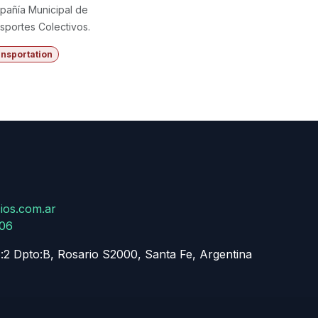
añía Municipal de
sportes Colectivos.
nsportation
ios.com.ar
806
:2 Dpto:B, Rosario S2000, Santa Fe, Argentina