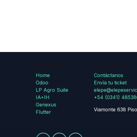
Navigation
Get in touch
Home
Contáctanos
Odoo
Envía tu ticket
LP Agro Suite
elepe@elepeservic
IA+IH
+54 (0341) 4853
Genexus
Viamonte 638 Piso
Flutter