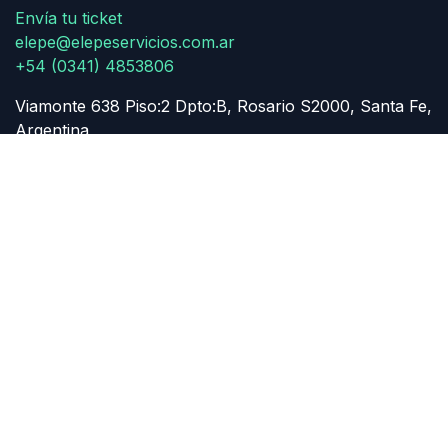
Envía tu ticket
elepe@elepeservicios.com.ar
+54 (0341) 4853806
Viamonte 638 Piso:2 Dpto:B, Rosario S2000, Santa Fe,
Argentina
Privacy Policy
​
​Quality Policy
English
Copyright © Elepe Servicios SRL
Powered by
- Create a
free website