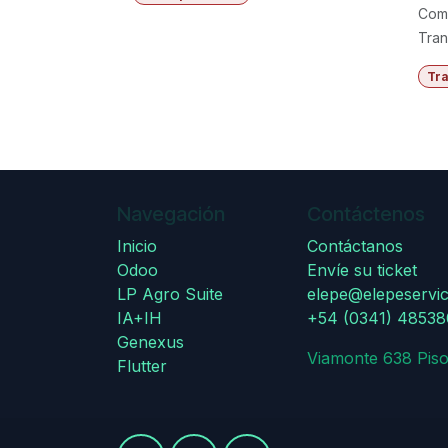
Comp
Tran
Tr
Navegación
Contáctenos
Inicio
Contáctanos
Odoo
Envíe su ticket
LP Agro Suite
elepe@elepeservic
IA+IH
+54 (0341) 4853
Genexus
Viamonte 638 Piso
Flutter