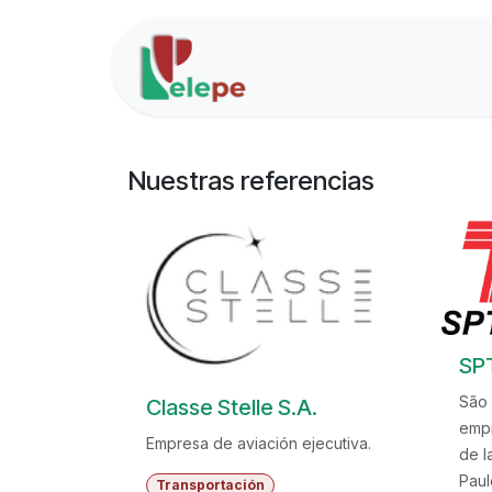
Ir al contenido
Inicio
Soluciones
Nuestras referencias
SP
São 
Classe Stelle S.A.
empr
Empresa de aviación ejecutiva.
de l
Paul
Transportación