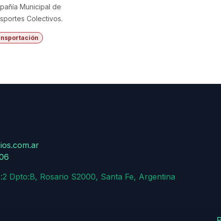
añía Municipal de
sportes Colectivos.
ansportación
ios.com.ar
806
:2 Dpto:B, Rosario S2000, Santa Fe, Argentina
P