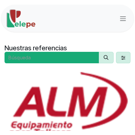
Ir al contenido
Nuestras referencias