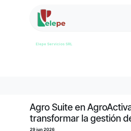
Ir al contenido
Inicio
Soluciones
Elepe Servicios SRL
Blog
Novedades, eventos y experiencias vinculadas a 
Agro Suite en AgroActiv
transformar la gestión d
29 jun 2026