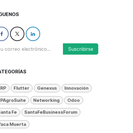
ÍGUENOS
Suscribirse
ATEGORÍAS
ERP
Flutter
Genexus
Innovación
LPAgroSuite
Networking
Odoo
anta Fe
SantaFeBusinessForum
Vaca Muerta