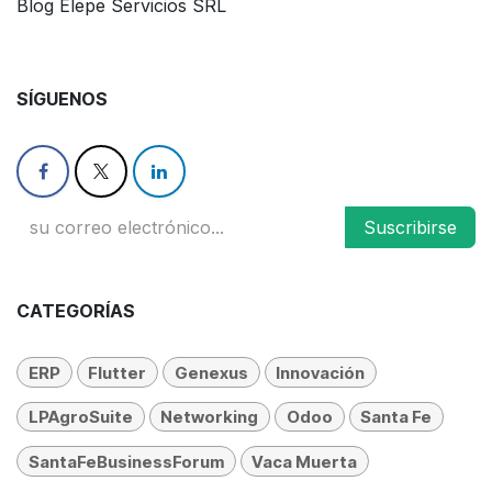
Blog Elepe Servicios SRL
SÍGUENOS
Suscribirse
CATEGORÍAS
ERP
Flutter
Genexus
Innovación
LPAgroSuite
Networking
Odoo
Santa Fe
SantaFeBusinessForum
Vaca Muerta