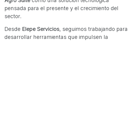
Agro Suite
como una solución tecnológica
pensada para el presente y el crecimiento del
sector.
Desde
Elepe Servicios
, seguimos trabajando para
desarrollar herramientas que impulsen la
transformación digital de las empresas,
integrando tecnología, procesos y conocimiento
para construir soluciones eficientes, confiables y
sostenibles.
Galería AgroActiva 2026