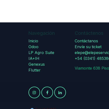
Navegación
Contáctenos
Inicio
Contáctanos
Odoo
Envíe su ticket
LP Agro Suite
elepe@elepeservic
IA+IH
+54 (0341) 4853
Genexus
Viamonte 638 Piso
Flutter