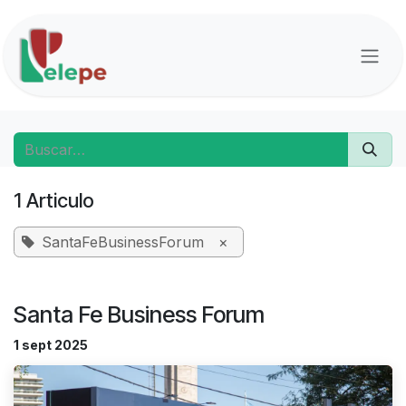
Ir al contenido
1 Articulo
SantaFeBusinessForum
×
Santa Fe Business Forum
1 sept 2025