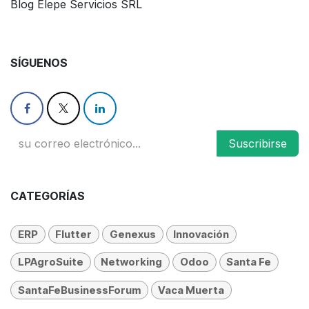
Blog Elepe Servicios SRL
SÍGUENOS
Suscribirse
CATEGORÍAS
ERP
Flutter
Genexus
Innovación
LPAgroSuite
Networking
Odoo
Santa Fe
SantaFeBusinessForum
Vaca Muerta