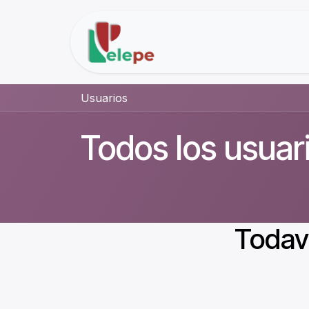
Ir al contenido
Inicio
Soluciones
Usuarios
Todos los usuar
Todaví