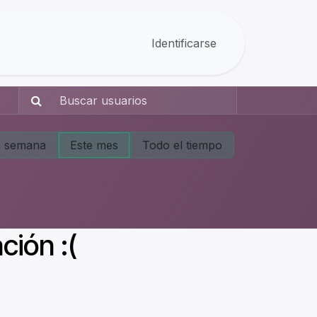
Identificarse
a semana
Este mes
Todo el tiempo
ción :(