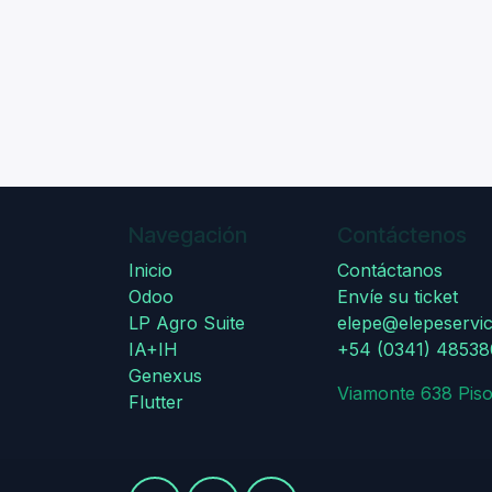
Navegación
Contáctenos
Inicio
Contáctanos
Odoo
Envíe su ticket
LP Agro Suite
elepe@elepeservic
IA+IH
+54 (0341) 4853
Genexus
Viamonte 638 Piso
Flutter