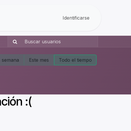
Identificarse
a semana
Este mes
Todo el tiempo
ción :(