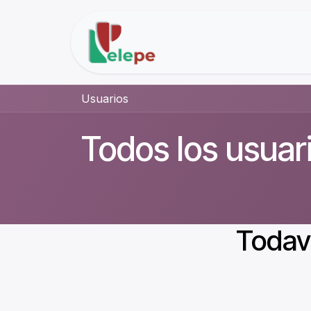
Ir al contenido
Inicio
Soluciones
Usuarios
Todos los usuar
Todaví