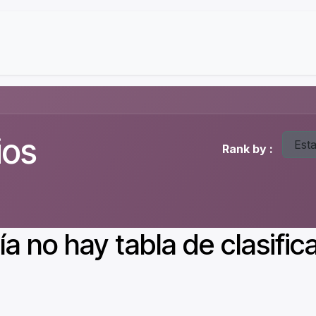
Contactanos
Sobre Nosotros
ios
Est
Rank by :
a no hay tabla de clasifica