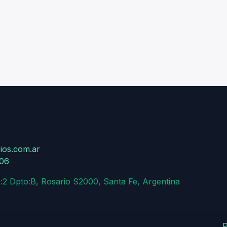
ios.com.ar
806
:2 Dpto:B, Rosario S2000, Santa Fe, Argentina
P