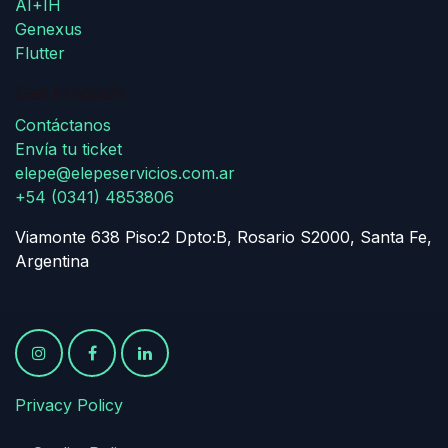
AI+IH
Genexus
Flutter
Get in touch
Contáctanos
Envía tu ticket
elepe@elepeservicios.com.ar
+54 (0341) 4853806
Viamonte 638 Piso:2 Dpto:B, Rosario S2000, Santa Fe,
Argentina
Privacy Policy
​