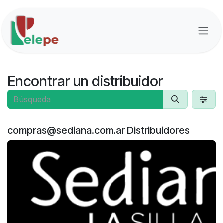
Ir al contenido
Encontrar un distribuidor
compras@sediana.com.ar
Distribuidores