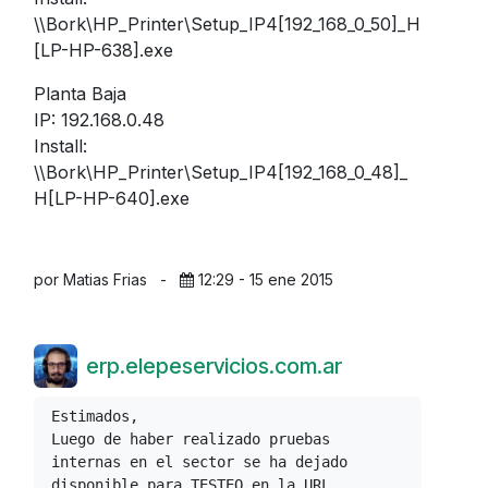
\\Bork\HP_Printer\Setup_IP4[192_168_0_50]_H
[LP-HP-638].exe
Planta Baja
IP: 192.168.0.48
Install:
\\Bork\HP_Printer\Setup_IP4[192_168_0_48]_
H[LP-HP-640].exe
por Matias Frias
-
12:29 - 15 ene 2015
erp.elepeservicios.com.ar
Estimados,
Luego de haber realizado pruebas 
internas en el sector se ha dejado 
disponible para TESTEO en la URL 