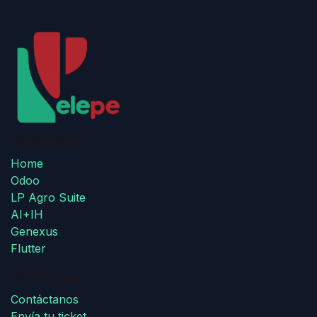
Navigation
Home
Odoo
LP Agro Suite
AI+IH
Genexus
Flutter
Get in touch
Contáctanos
Envía tu ticket