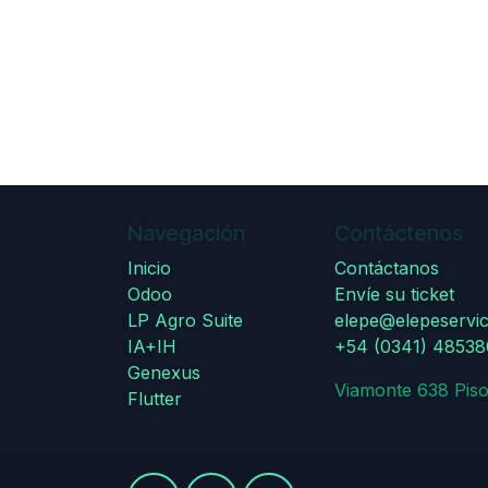
Navegación
Contáctenos
Inicio
Contáctanos
Odoo
Envíe su ticket
LP Agro Suite
elepe@elepeservic
IA+IH
+54 (0341) 4853
Genexus
Viamonte 638 Piso
Flutter