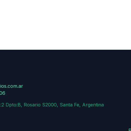
ios.com.ar
806
:2 Dpto:B, Rosario S2000, Santa Fe, Argentina
P