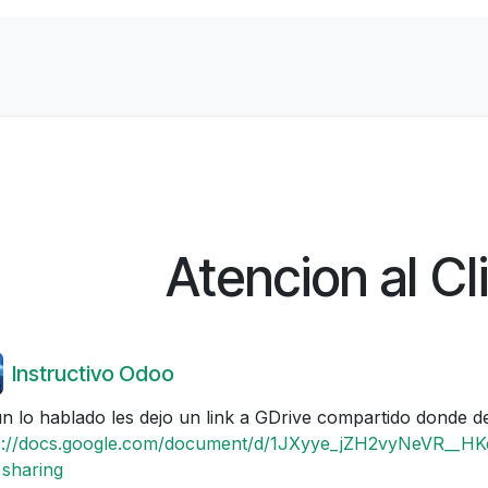
Contactanos
Sobre Nosotros
Atencion al Cl
Instructivo Odoo
n lo hablado les dejo un link a GDrive compartido donde 
s://docs.google.com/document/d/1JXyye_jZH2vyNeVR__H
sharing