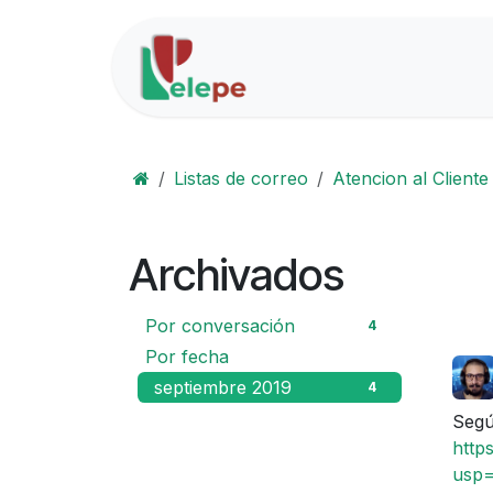
Ir al contenido
Inicio
Soluciones
Listas de correo
Atencion al Cliente
Archivados
Por conversación
4
Por fecha
septiembre 2019
4
Segú
http
usp=