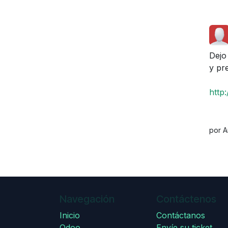
Dejo
y pr
http
por A
Navegación
Contáctenos
Inicio
Contáctanos
Odoo
Envíe su ticket