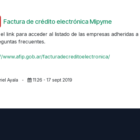
Factura de crédito electrónica Mipyme
 el link para acceder al listado de las empresas adheridas 
eguntas frecuentes.
://www.afip.gob.ar/facturadecreditoelectronica/
riel Ayala
-
11:26 - 17 sept 2019