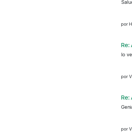
Salu
por 
Re: 
lo v
por V
Re: 
Genia
por V