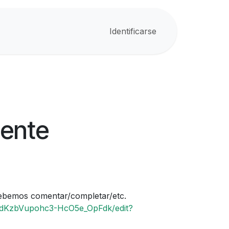
Identificarse
iente
debemos comentar/completar/etc.
KdKzbVupohc3-HcO5e_OpFdk/edit?