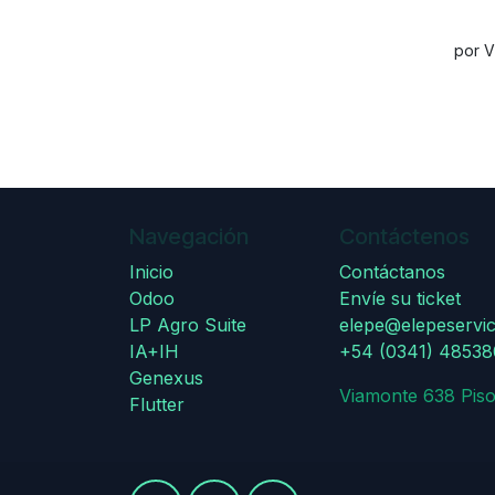
por V
Navegación
Contáctenos
Inicio
Contáctanos
Odoo
Envíe su ticket
LP Agro Suite
elepe@elepeservic
IA+IH
+54 (0341) 4853
Genexus
Viamonte 638 Piso
Flutter