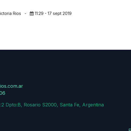
ictoria Rios
-
11:29 - 17 sept 2019
ios.com.ar
806
:2 Dpto:B, Rosario S2000, Santa Fe, Argentina
P