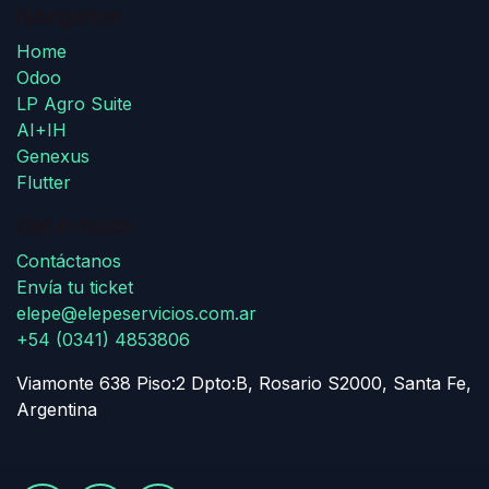
Navigation
Home
Odoo
LP Agro Suite
AI+IH
Genexus
Flutter
Get in touch
Contáctanos
Envía tu ticket
elepe@elepeservicios.com.ar
+54 (0341) 4853806
Viamonte 638 Piso:2 Dpto:B, Rosario S2000, Santa Fe,
Argentina