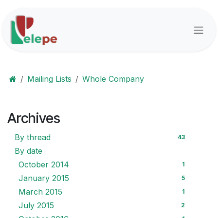
Skip to Content
Mailing Lists
Whole Company
Archives
By thread
43
By date
October 2014
1
January 2015
5
March 2015
1
July 2015
2