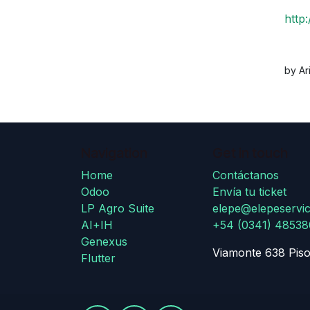
http
by Ar
Navigation
Get in touch
Home
Contáctanos
Odoo
Envía tu ticket
LP Agro Suite
elepe@elepeservic
AI+IH
+54 (0341) 4853
Genexus
Viamonte 638 Piso
Flutter