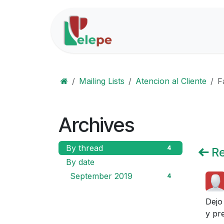
Skip to Content
Home
Solutions
Mailing Lists
Atencion al Cliente
F
Archives
By thread
4
Re
By date
September 2019
4
Dejo
y pr